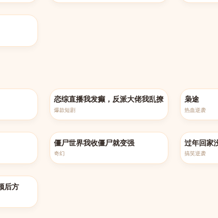
完结
更新至第10
恋综直播我发癫，反派大佬我乱撩
枭途
爆款短剧
热血逆袭
更新至第100集
完结
僵尸世界我收僵尸就变强
过年回家
奇幻
搞笑逆袭
顿后方