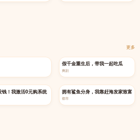
更多
0集
完结
假千金重生后，带我一起吃瓜
爽剧
完结
没钱！我激活0元购系统
拥有鲨鱼分身，我靠赶海发家致富
都市