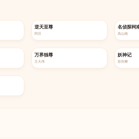
更新至第516集
更新至第12
逆天至尊
名侦探柯
阿旦
高山南
更新至第449集
全432集
万界独尊
妖神记
王大伟
苏尚卿