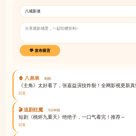
💬 发布留言
🍿 八弟弟
刚刚
《主角》太好看了，张嘉益演技炸裂！全网影视更新真
回复
🎬 追剧狂魔
5分钟前
短剧《桃烬九重天》绝绝子，一口气看完！推荐～
回复