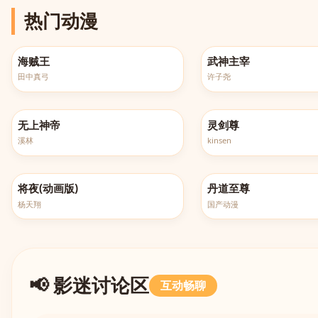
热门动漫
更新至第1162集
更新至第658集
海贼王
武神主宰
田中真弓
许子尧
更新至第607集
全660集
无上神帝
灵剑尊
溪林
kinsen
更新至第6集
更新至第176集
将夜(动画版)
丹道至尊
杨天翔
国产动漫
📢 影迷讨论区
互动畅聊