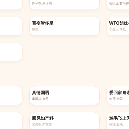
许子尧,唐泽宗
曾国城,蔡尚桦
更新至20260521
更新至20260
百变智多星
WTO姐妹
综艺
于美人,胡瓜
完结
完结
真情国语
爱回家粤
李司棋,刘丹
刘丹,徐荣
已完结
已完结
顺风妇产科
鸡毛飞上
吴志明,宋宣美
张译,殷桃