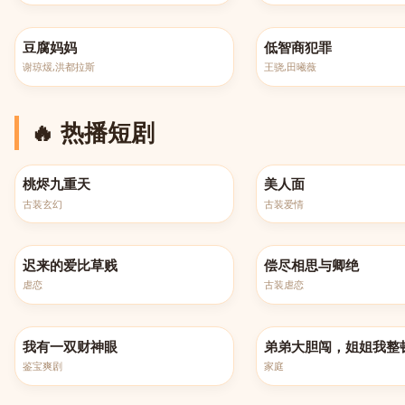
更新至第108集
更新至第24集
豆腐妈妈
低智商犯罪
谢琼煖,洪都拉斯
王骁,田曦薇
🔥 热播短剧
完结
完结
桃烬九重天
美人面
古装玄幻
古装爱情
更新至第109集
更新至第100集
迟来的爱比草贱
偿尽相思与卿绝
虐恋
古装虐恋
更新至第130集
更新至第100集
我有一双财神眼
弟弟大胆闯，姐姐我整
鉴宝爽剧
家庭