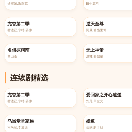
徐熙娣,派翠克
田中真弓
已完结
更新至第516集
亢奋第二季
逆天至尊
赞达亚,亨特·莎弗
阿旦,糖醋里脊
更新至第1260集
更新至第607集
名侦探柯南
无上神帝
高山南
溪林,郭懿骧
连续剧精选
已完结
更新至2690集
亢奋第二季
爱回家之开心速递
赞达亚,亨特·莎弗
刘丹,单立文
全131集
已完结
乌当堂堂家族
娘道
南尚智,李道谦
岳丽娜,于毅