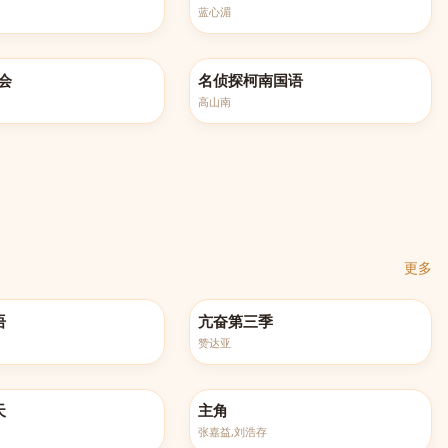
蓝心湄
521
更新至第1260集
会
名侦探柯南国语
高山南
更多
更新至第6集
语
亢奋第三季
赞达亚
更新至第27集
天
主角
张嘉益,刘浩存